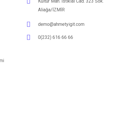
Kültür Mah. İstiklal Cad. 323 Sok.
Aliağa/İZMİR
demo@ahmetyigit.com
0(232) 616 66 66
imi