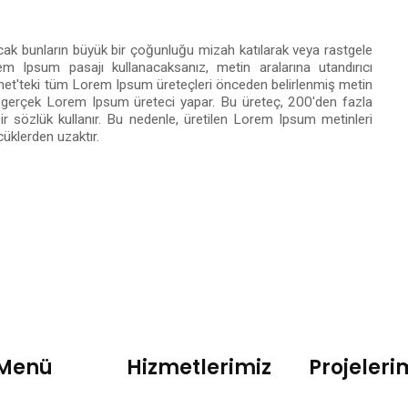
cak bunların büyük bir çoğunluğu mizah katılarak veya rastgele
rem Ipsum pasajı kullanacaksanız, metin aralarına utandırıcı
rnet'teki tüm Lorem Ipsum üreteçleri önceden belirlenmiş metin
eki gerçek Lorem Ipsum üreteci yapar. Bu üreteç, 200'den fazla
ir sözlük kullanır. Bu nedenle, üretilen Lorem Ipsum metinleri
üklerden uzaktır.
 Menü
Hizmetlerimiz
Projeleri