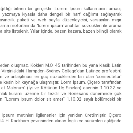
ağıttığı bilinen bir gerçektir. Lorem Ipsum kullanmanın amacı,
' yazmaya kıyasla daha dengeli bir harf dağılımı sağlayarak
ıncılık paketi ve web sayfa düzenleyicisi, varsayılan mıgır
rama motorlarında 'lorem ipsum' anahtar sözcükleri ile arama
te listelenir. Yıllar içinde, bazen kazara, bazen bilinçli olarak
.
rden oluşmaz. Kökleri M.Ö. 45 tarihinden bu yana klasik Latin
ır. Virginia'daki Hampden-Sydney College'dan Latince profesörü
 ve anlaşılması en güç sözcüklerden biri olan 'consectetur'
de kesin bir kaynağa ulaşmıştır. Lorm Ipsum, Çiçero tarafından
et Malorum" (İyi ve Kötünün Uç Sınırları) eserinin 1.10.32 ve
 ahlak kuramı üzerine bir tezdir ve Rönesans döneminde çok
lan "Lorem ipsum dolor sit amet" 1.10.32 sayılı bölümdeki bir
psum metinleri ilgilenenler için yeniden üretilmiştir. Çiçero
4 H. Rackham çevirisinden alınan İngilizce sürümleri eşliğinde