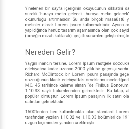
Yinelenen bir sayfa içeriğinin okuyucunun dikkatini d
sürekli 'buraya metin gelecek, buraya metin gelecek
okunurluğu artırmasıdır. Şu anda birçok masaüstü yay
metinler olarak Lorem Ipsum kullanmaktadır. Ayrıca a
yapıldığında henüz tasarım aşamasında olan çok sayıda si
(örneğin mizah katılarak), çeşitli sürümleri geliştirilmiştir
Nereden Gelir?
Yaygın inancın tersine, Lorem Ipsum rastgele sözcükle
edebiyatına kadar uzanan 2000 yıllık bir geçmişi vard
Richard McClintock, bir Lorem Ipsum pasajında geçen
sözcüğünün klasik edebiyattaki örneklerini incelediğin
M.Ö. 45 tarihinde kaleme alınan "de Finibus Bonorum 
1.10.33 sayılı bölümlerinden gelmektedir. Bu kitap,
popüler olmuştur. Lorem Ipsum pasajının ilk satırı o
satırdan gelmektedir.
1500'lerden beri kullanılmakta olan standard Lorem I
tarafından yazılan 1.10.32 ve 1.10.33 bölümleri de 191
özgün biçiminden yeniden üretilmiştir.